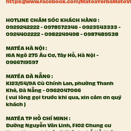
https://www.facebook.com/MateaYerbaMateV
HOTLINE CHĂM SÓC KHÁCH HÀNG :
0929242222 - 0978572346 - 0923543333 -
0924402222 - 0982249498 - 0987489538
MATÉA HÀ NỘI :
16A Ngõ 275 Âu Cơ, Tây Hồ, Hà Nội -
0966719597
MATÉA ĐÀ NẴNG :
K123/54/9A Cù Chính Lan, phường Thanh
Khê, Đà Nẵng - 0962047066
( vui lòng gọi trước khi qua, xin cảm ơn quý
khách )
MATÉA TP HỒ CHÍ MINH :
Đường Nguyễn Văn Linh, F102 Chung cư