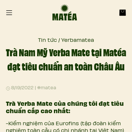
Matea
Home
Tin tức / Yerbamatea
Trà Nam Mỹ Yerba Mate tại Matéa
đạt tiêu chuẩn an toàn Châu Âu
8/19/2022
|
#matea
Trà Yerba Mate của chúng tôi đạt
tiêu
chuẩn cấp cao nhất:
-Kiểm nghiệm của Eurofins (tập đoàn kiểm
nghiệm toàn cầu có chi nhánh tại Việt Nam)